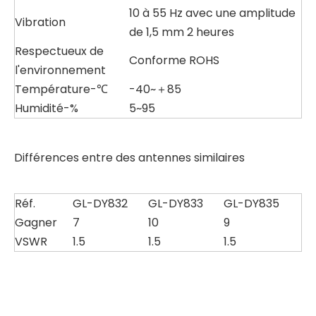
10 à 55 Hz avec une amplitude
Vibration
de 1,5 mm 2 heures
Respectueux de
Conforme ROHS
l'environnement
Température-℃
-40~＋85
Humidité-%
5~95
Différences entre des antennes similaires
Réf.
GL-DY832
GL-DY833
GL-DY835
Gagner
7
10
9
VSWR
1.5
1.5
1.5