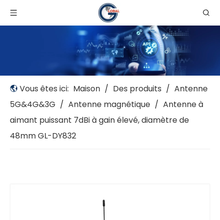
Vous êtes ici:
Maison
/
Des produits
/
Antenne
5G&4G&3G
/
Antenne magnétique
/
Antenne à
aimant puissant 7dBi à gain élevé, diamètre de
48mm GL-DY832