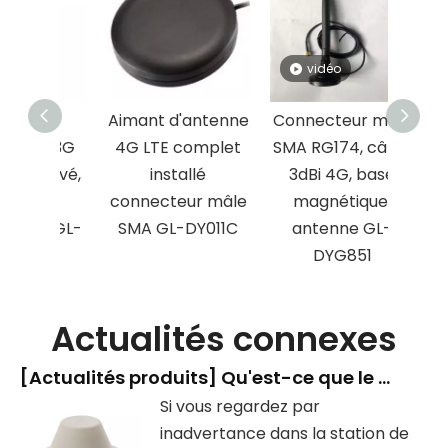
vidéo
ne
Aimant d'antenne
Connecteur mâle
ue 3G
4G LTE complet
SMA RG174, câble
 élevé,
installé
3dBi 4G, base
s
connecteur mâle
magnétique,
es GL-
SMA GL-DY011C
antenne GL-
5
DYG851
Actualités connexes
[
Actualités produits
]
Qu'est-ce que le dispositif en forme de « tête de champignon » dans la station de métro ?
Si vous regardez par
inadvertance dans la station de