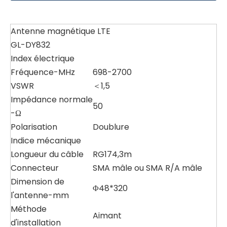
Antenne magnétique LTE
GL-DY832
Index électrique
Fréquence-MHz
698-2700
VSWR
＜1,5
Impédance normale
50
-Ω
Polarisation
Doublure
Indice mécanique
Longueur du câble
RG174,3m
Connecteur
SMA mâle ou SMA R/A mâle
Dimension de
Φ48*320
l'antenne-mm
Méthode
Aimant
d'installation