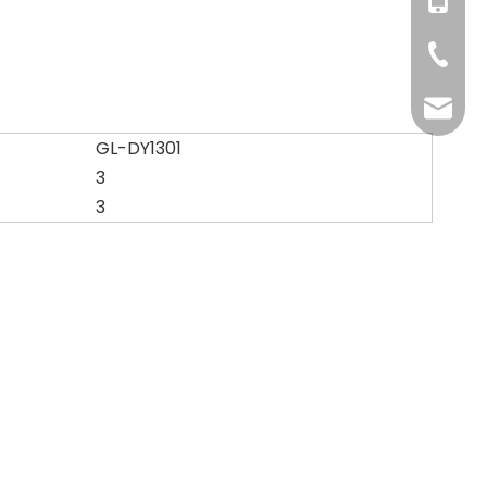
+86-18
+86-158
+86-371
info@g
GL-DY1301
3
3