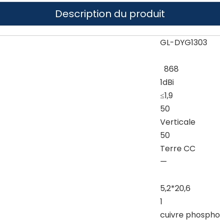
Description du produit
GL-DYG1303
868
1dBi
≤1,9
50
Verticale
50
Terre CC
—
5,2*20,6
1
cuivre phospho