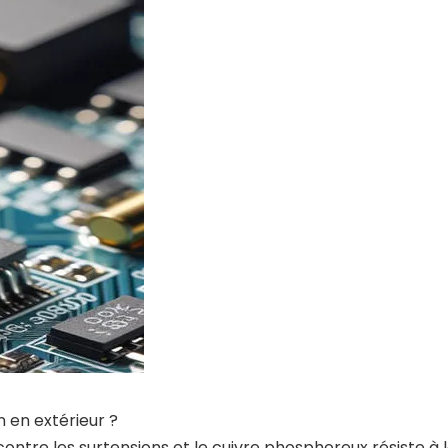
n en extérieur ?
n contre les surtensions et le cuivre phosphoreux résiste 