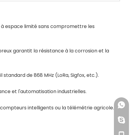
és à espace limité sans compromettre les
eux garantit la résistance à la corrosion et la
l standard de 868 MHz (LoRa, Sigfox, etc.).
nce et l'automatisation industrielles.
+86-158
compteurs intelligents ou la télémétrie agricole.
+86-19
dianaix