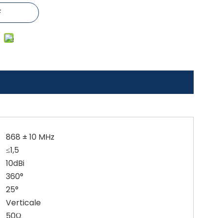
F
868 ± 10 MHz
≤1,5
10dBi
360°
25°
Verticale
50Ω