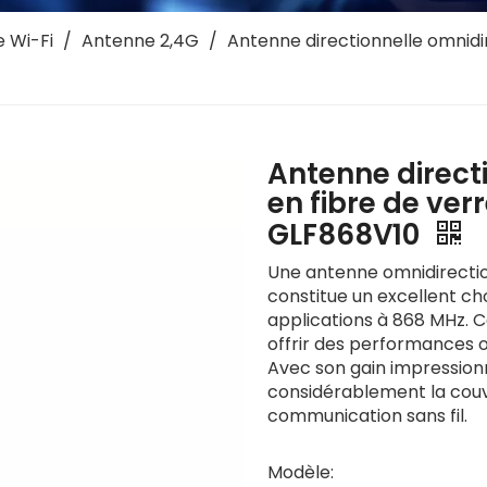
 Wi-Fi
/
Antenne 2,4G
/
Antenne directionnelle omnidir
Antenne direct
en fibre de ver
GLF868V10
Une antenne omnidirection
constitue un excellent cho
applications à 868 MHz. 
offrir des performances
Avec son gain impressionn
considérablement la couv
communication sans fil.
Modèle: