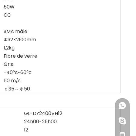
50W
CC
SMA mâle
Ф32×2100mm
1,2kg
Fibre de verre
Gris
-40°c~60°c
60 m/s
￠35～￠50
+86-158
GL-DY2400VH12
+86-19
dianaix
24h00-25h00
12