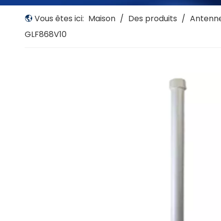
Vous êtes ici:
Maison
/
Des produits
/
Antenne
GLF868V10