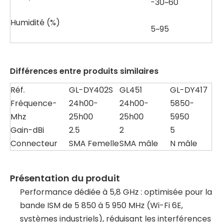
-30~60
Humidité (%)
5~95
Différences entre produits similaires
Réf.
GL-DY402S
GL451
GL-DY417
Fréquence-
24h00-
24h00-
5850-
Mhz
25h00
25h00
5950
Gain-dBi
2.5
2
5
Connecteur
SMA Femelle
SMA mâle
N mâle
Présentation du produit
Performance dédiée à 5,8 GHz : optimisée pour la
bande ISM de 5 850 à 5 950 MHz (Wi-Fi 6E,
systèmes industriels), réduisant les interférences