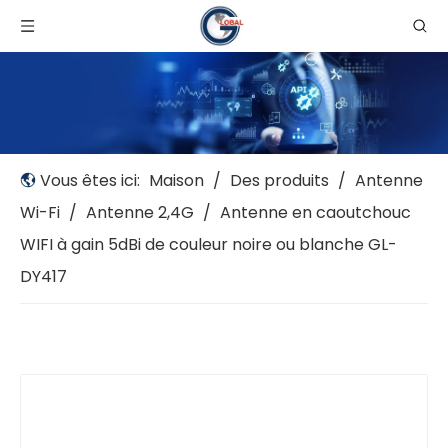
Vous êtes ici:
Maison
/
Des produits
/
Antenne
Wi-Fi
/
Antenne 2,4G
/
Antenne en caoutchouc
WIFI à gain 5dBi de couleur noire ou blanche GL-
DY417