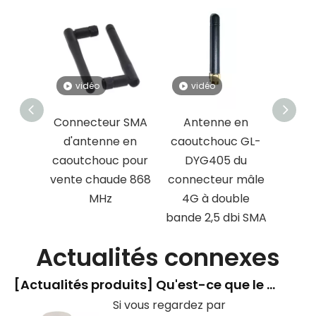
vidéo
vidéo
v
r mâle
Connecteur SMA
Antenne en
An
ntenne
d'antenne en
caoutchouc GL-
ca
 en
caoutchouc pour
DYG405 du
ouc
vente chaude 868
connecteur mâle
1
MHz
4G à double
bande 2,5 dbi SMA
Actualités connexes
[
Actualités produits
]
Qu'est-ce que le dispositif en forme de « tête de champignon » dans la station de métro ?
Si vous regardez par