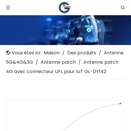
Vous êtes ici:
Maison
/
Des produits
/
Antenne
5G&4G&3G
/
Antenne patch
/
Antenne patch
4G avec connecteur UFL pour IoT GL-DY142