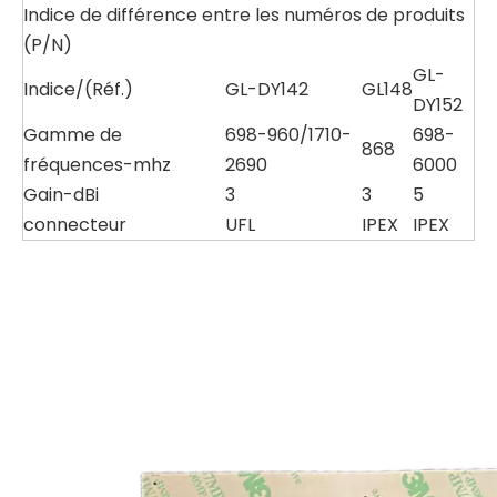
Indice de différence entre les numéros de produits
(P/N)
GL-
Indice/(Réf.)
GL-DY142
GL148
DY152
Gamme de
698-960/1710-
698-
868
fréquences-mhz
2690
6000
Gain-dBi
3
3
5
connecteur
UFL
IPEX
IPEX