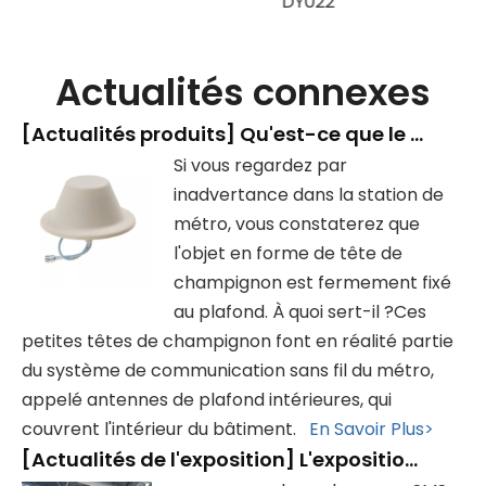
DY022
patch 5G GL-
DY017
Actualités connexes
[
Actualités produits
]
Qu'est-ce que le dispositif en forme de « tête de champignon » dans la station de métro ?
Si vous regardez par
inadvertance dans la station de
métro, vous constaterez que
l'objet en forme de tête de
champignon est fermement fixé
au plafond. À quoi sert-il ?Ces
petites têtes de champignon font en réalité partie
du système de communication sans fil du métro,
appelé antennes de plafond intérieures, qui
couvrent l'intérieur du bâtiment.
En Savoir Plus>
[
Actualités de l'exposition
]
L'exposition s'est terminée avec succès, merci de votre visite !