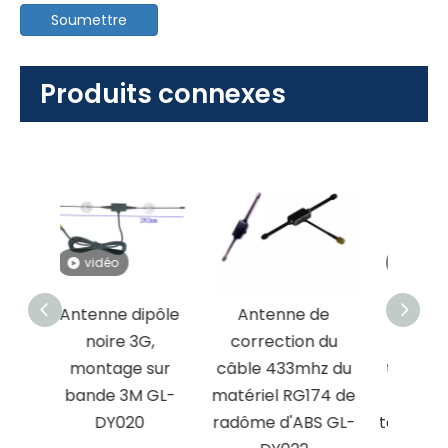
Soumettre
Produits connexes
vidéo
v
ipôle
Antenne de
Fournisseur de
A
G,
correction du
gros de
magné
 sur
câble 433mhz du
transmission de
gain 
 GL-
matériel RG174 de
données de
SMA m
0
radôme d'ABS GL-
terminal Antenne
p