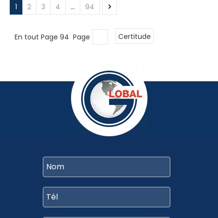
1
2
3
4
...
94
En tout Page 94 Page
Certitude