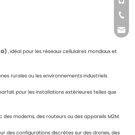
+86-18
+86-158
+86-371
info@g
4G)
, idéal pour les réseaux cellulaires mondiaux et
es rurales ou les environnements industriels.
 parfait pour les installations extérieures telles que
c des modems, des routeurs ou des appareils M2M.
pour des configurations discrètes sur des drones, des