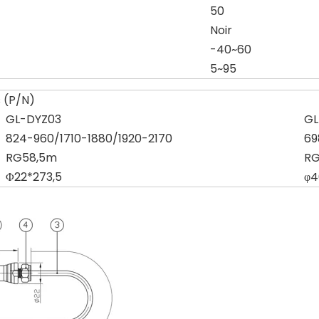
50
Noir
-40~60
5~95
s (P/N)
GL-DYZ03
GL
824-960/1710-1880/1920-2170
69
RG58,5m
RG
Φ22*273,5
φ4