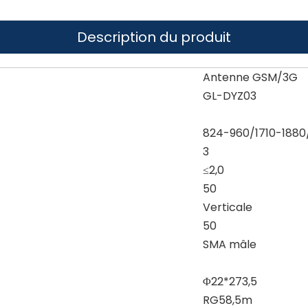
Description du produit
Antenne GSM/3G
GL-DYZ03
824-960/1710-1880
3
≤2,0
50
Verticale
50
SMA mâle
Φ22*273,5
RG58,5m