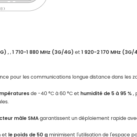
G) ,
,
1 710-1 880 MHz (3G/4G)
et
1 920-2 170 MHz (3G/
nce pour les communications longue distance dans les zon
empératures
de -40 °C à 60 °C et
humidité de 5 à 95 %
,
les.
ecteur mâle SMA
garantissent un déploiement rapide ave
m
et
le poids de 50 g
minimisent l'utilisation de l'espace 