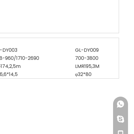
-DY003
GL-DY009
8-960/1710-2690
700-3800
174,2,5m
LMR195,3M
6,6*14,5
φ32*80
+86-158
+86-19
dianaix