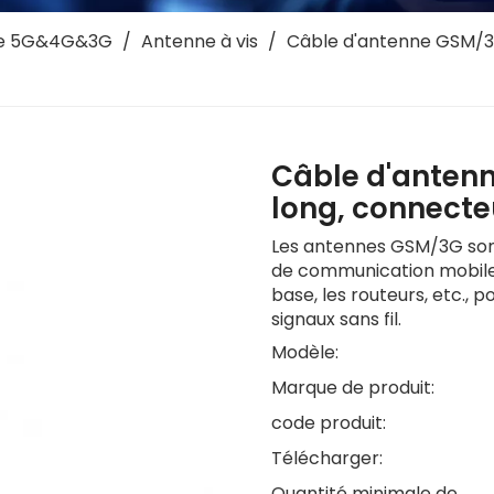
e 5G&4G&3G
/
Antenne à vis
/
Câble d'antenne GSM/3
Câble d'anten
long, connect
Les antennes GSM/3G sont
de communication mobile, 
base, les routeurs, etc., p
signaux sans fil.
Modèle:
Marque de produit:
code produit:
Télécharger:
Quantité minimale de