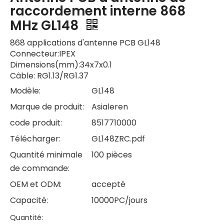
raccordement interne 868
MHz GL148
868 applications d'antenne PCB GL148
Connecteur:IPEX
Dimensions(mm):34x7x0.1
Câble: RG1.13/RG1.37
Modèle:
GL148
Marque de produit:
Asialeren
code produit:
8517710000
Télécharger:
GL148ZRC.pdf
Quantité minimale
100 pièces
de commande:
OEM et ODM:
accepté
Capacité:
10000PC/jours
Quantité: