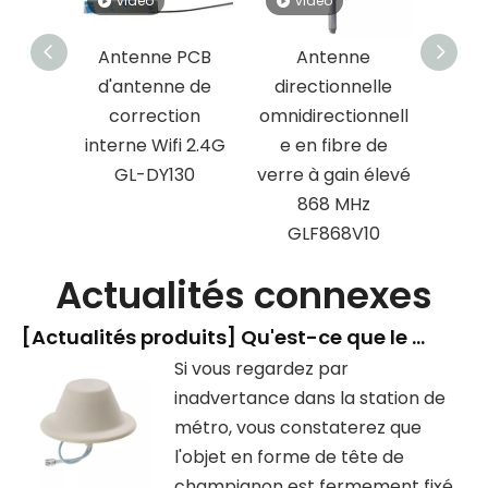
vidéo
vidéo
v
 PCB
Antenne PCB
Antenne
Conn
patch
d'antenne de
directionnelle
d'a
8 MHz
correction
omnidirectionnell
caout
ecteur
interne Wifi 2.4G
e en fibre de
vente
GL-DY130
verre à gain élevé
868 MHz
GLF868V10
Actualités connexes
[
Actualités produits
]
Qu'est-ce que le dispositif en forme de « tête de champignon » dans la station de métro ?
Si vous regardez par
inadvertance dans la station de
métro, vous constaterez que
l'objet en forme de tête de
champignon est fermement fixé