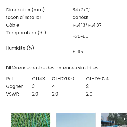
Dimensions(mm)
34x7x0,1
façon d'installer
adhésif
Câble
RG1.13/RG1.37
Température (℃)
-30~60
Humidité (%)
5~95
Différences entre des antennes similaires
Réf.
GL148
GL-DY020
GL-DY024
Gagner
3
4
2
VSWR
2.0
2.0
2.0