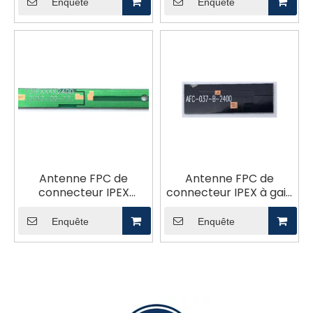
dBi
Enquête
Enquête
Antenne FPC de
Antenne FPC de
connecteur IPEX
connecteur IPEX à gain
7*50mm 2.4G pour
de 2,4 G 3 dB pour
appareils sans fil
appareils sans fil
Enquête
Enquête