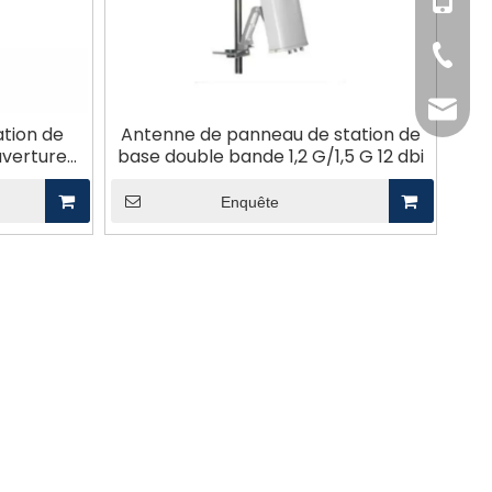
+86-18
+86-158
+86-371
info@g
tion de
Antenne de panneau de station de
uverture
base double bande 1,2 G/1,5 G 12 dbi
Enquête