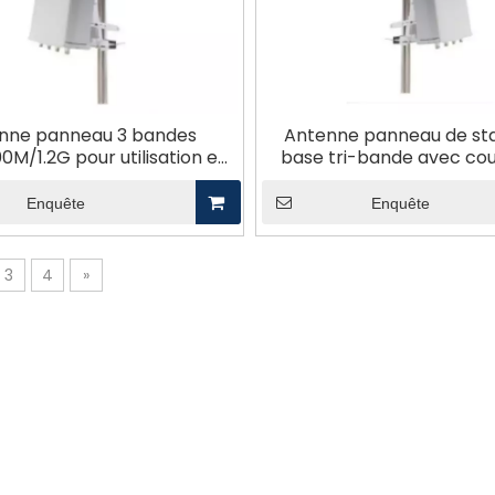
nne panneau 3 bandes
Antenne panneau de sta
M/1.2G pour utilisation en
base tri-bande avec co
extérieur
vers le haut
Enquête
Enquête
3
4
»