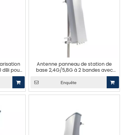
arisation
Antenne panneau de station de
0 dBi pour
base 2,4G/5,8G à 2 bandes avec
eur
couverture vers le haut
Enquête