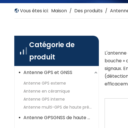
Vous êtes ici:
Maison
/
Des produits
/
Antenne
Catégorie de
L'antenne 
produit
bouche » d
signaux. E
Antenne GPS et GNSS
(détection
Antenne GPS externe
efficaceme
Antenne en céramique
Antenne GPS interne
Antenne multi-GPS de haute précision
Antenne GPSGNSS de haute précision