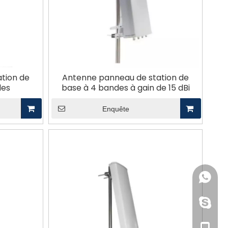
tion de
Antenne panneau de station de
des
base à 4 bandes à gain de 15 dBi
Enquête
+86-158
+86-19
dianaix