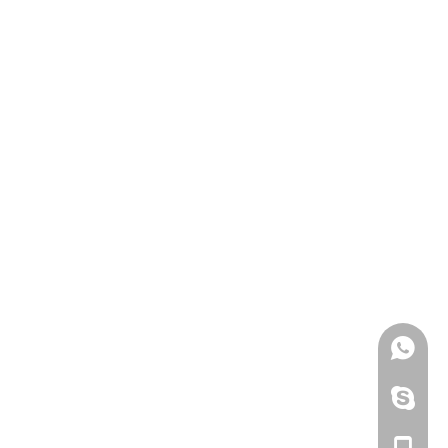
+86-158
+86-19
dianaix