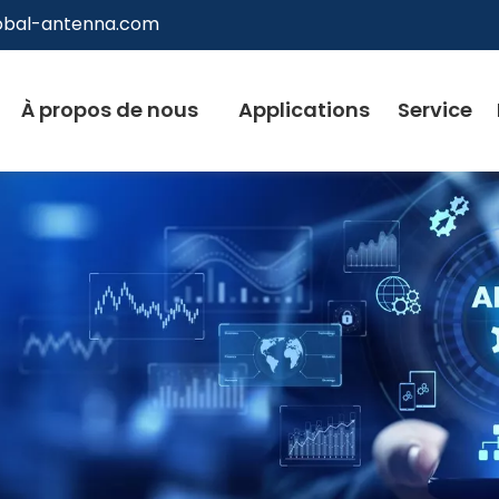
obal-antenna.com
À propos de nous
Applications
Service