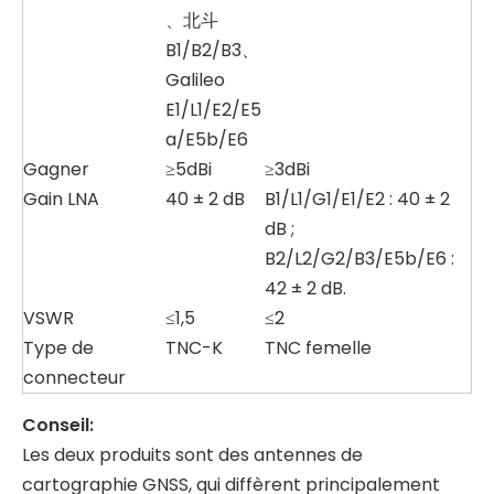
、北斗
B1/B2/B3、
Galileo
E1/L1/E2/E5
a/E5b/E6
Gagner
≥5dBi
≥3dBi
Gain LNA
40 ± 2 dB
B1/L1/G1/E1/E2 : 40 ± 2
dB ;
B2/L2/G2/B3/E5b/E6 :
42 ± 2 dB.
VSWR
≤1,5
≤2
Type de
TNC-K
TNC femelle
connecteur
Conseil:
Les deux produits sont des antennes de
cartographie GNSS, qui diffèrent principalement