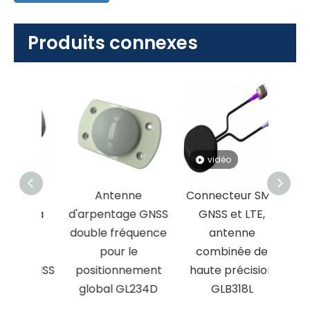
Produits connexes
vidéo
eur
Antenne
Connecteur SMA
Ante
NC à
d'arpentage GNSS
GNSS et LTE,
GNSS 
vé,
double fréquence
antenne
précis
ne
pour le
combinée de
28dB,
e GNSS
positionnement
haute précision
8
global GL234D
GLB318L