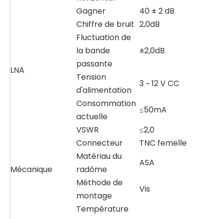
Gagner
40 ± 2 dB
Chiffre de bruit
2,0dB
Fluctuation de
la bande
±2,0dB
passante
LNA
Tension
3 ~ 12 V CC
d'alimentation
Consommation
≤50mA
actuelle
VSWR
≤2,0
Connecteur
TNC femelle
Matériau du
ASA
Mécanique
radôme
Méthode de
Vis
montage
Température