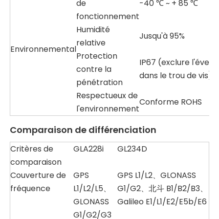
de
-40 ℃ ~ + 85 ℃
fonctionnement
Humidité
Jusqu'à 95%
relative
Environnemental
Protection
IP67 (exclure l'évent
contre la
dans le trou de vis)
pénétration
Respectueux de
Conforme ROHS
l'environnement
Comparaison de différenciation
Critères de
GLA228i
GL234D
comparaison
Couverture de
GPS
GPS L1/L2、GLONASS
fréquence
L1/L2/L5、
G1/G2、北斗 B1/B2/B3、
GLONASS
Galileo E1/L1/E2/E5b/E6
G1/G2/G3