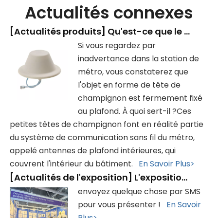
Actualités connexes
[
Actualités produits
]
Qu'est-ce que le dispositif en forme de « tête de champignon » dans la station de métro ?
Si vous regardez par
inadvertance dans la station de
métro, vous constaterez que
l'objet en forme de tête de
champignon est fermement fixé
au plafond. À quoi sert-il ?Ces
petites têtes de champignon font en réalité partie
du système de communication sans fil du métro,
appelé antennes de plafond intérieures, qui
couvrent l'intérieur du bâtiment.
En Savoir Plus>
[
Actualités de l'exposition
]
L'exposition s'est terminée avec succès, merci de votre visite !
envoyez quelque chose par SMS
pour vous présenter !
En Savoir
Plus>