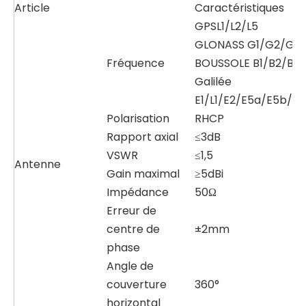
Article
Caractéristiques
GPSL1/L2/L5
GLONASS G1/G2/G3
Fréquence
BOUSSOLE B1/B2/B3
Galilée
E1/L1/E2/E5a/E5b/E6
Polarisation
RHCP
Rapport axial
≤3dB
VSWR
≤1,5
Antenne
Gain maximal
≥5dBi
Impédance
50Ω
Erreur de
centre de
±2mm
phase
Angle de
couverture
360°
horizontal