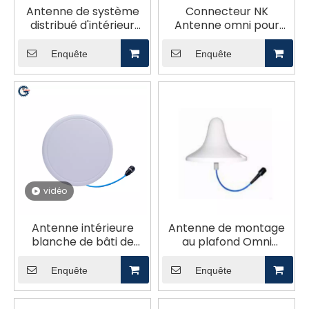
Antenne de système
Connecteur NK
distribué d'intérieur
Antenne omni pour
Antenne de plafond
montage au plafond
omni 4dBi 5G GL-
pour usage intérieur
Enquête
Enquête
DY7060V3
GL-DY7027H3
vidéo
Antenne intérieure
Antenne de montage
blanche de bâti de
au plafond Omni
plafond d'Omni de
radôme ABS
connecteur femelle
multibande pour
Enquête
Enquête
d'intérieur 5G/LTE N
intérieur GL38600V2-
GL6040V3
CJ