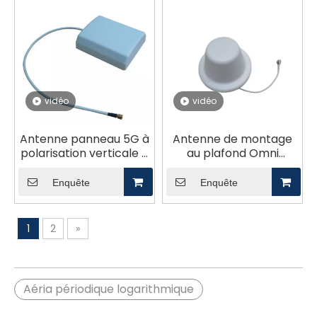
vidéo
vidéo
Antenne panneau 5G à
Antenne de montage
polarisation verticale à
au plafond Omni
gain élevé 8,5 dBi
Radome ABS à
GL7038V-8
couverture double
Enquête
Enquête
bande pour utilisation
intérieure GL-
DY7027V3A
1
2
»
Aéria périodique logarithmique