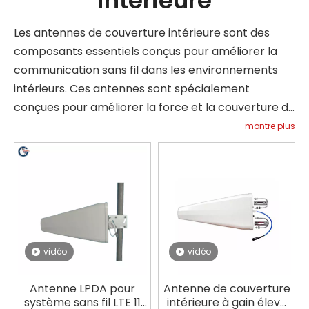
Les antennes de couverture intérieure sont des
composants essentiels conçus pour améliorer la
communication sans fil dans les environnements
intérieurs. Ces antennes sont spécialement
conçues pour améliorer la force et la couverture du
signal, garantissant ainsi une connectivité fiable et
montre plus
cohérente pour les appareils tels que les
smartphones, les tablettes et les ordinateurs
portables. Ils jouent un rôle crucial dans
l'amélioration des performances des réseaux
mobiles, du Wi-Fi et d'autres systèmes sans fil dans
les bâtiments, les bureaux, les centres
vidéo
vidéo
commerciaux, les hôpitaux et les sites à grande
échelle. La fonction principale des antennes de
Antenne LPDA pour
Antenne de couverture
couverture intérieure est d'éliminer les zones
système sans fil LTE 11
intérieure à gain élevé